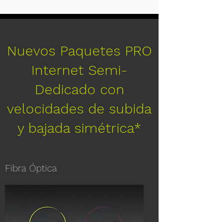
Nuevos Paquetes PRO
Internet Semi-
Dedicado con
velocidades de subida
y bajada simétrica*
Fibra Óptica